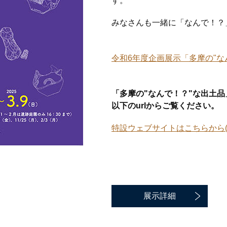
す。
みなさんも一緒に「なんで！？
令和6年度企画展示「多摩の"なん
「多摩の"なんで！？"な出土
以下のurlからご覧ください。
特設ウェブサイトはこちらから
展示詳細