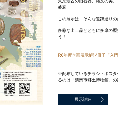
東京最古の旧石器、縄文の美、
盛衰...
この展示は、そんな遺跡巡りの
多彩な出土品とともに多摩の歴
う！
R8年度企画展示解説冊子「入門!多
※配布しているチラシ・ポスタ
るのは「清瀬市郷土博物館」の
展示詳細