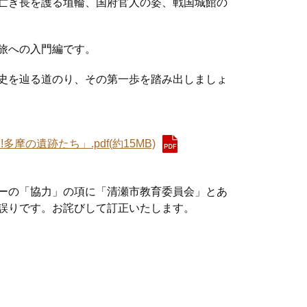
亡き長を護る埴輪、国府官人の姿、戦国城館の
旅への入門編です。
史を辿る道のり、その第一歩を踏み出しましょ
摩の遺跡たち」.pdf(約15MB)
ーの「協力」の項に「清瀬市教育委員会」とあ
誤りです。お詫びして訂正いたします。