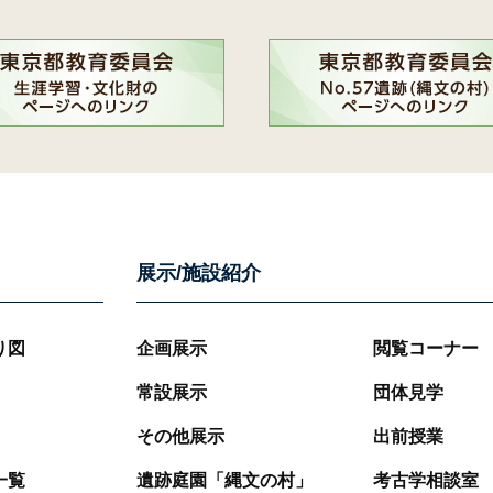
展示/施設紹介
り図
企画展示
閲覧コーナー
常設展示
団体見学
その他展示
出前授業
一覧
遺跡庭園「縄文の村」
考古学相談室