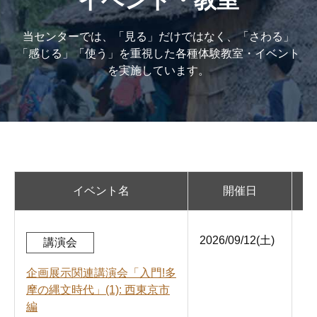
当センターでは、「見る」だけではなく、「さわる」
「感じる」「使う」を重視した各種体験教室・イベント
を実施しています。
イベント名
開催日
2026/09/12(土)
13
講演会
開
企画展示関連講演会「入門!多
摩の縄文時代」(1): 西東京市
編