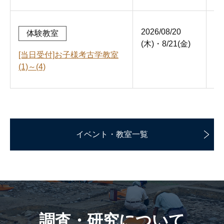
2026/08/20
8/
体験教室
(木)・8/21(金)
5～
[当日受付]お子様考古学教室
45
(1)～(4)
イベント・教室一覧
調査・研究について