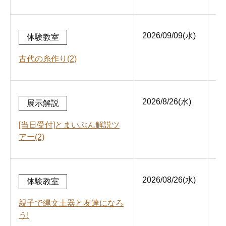
2026/09/09(水)
9:
体験教室
始
古代の糸作り(2)
2026/8/26(水)
13
展示解説
か
[当日受付]とまいぶん解説ツ
アー(2)
2026/08/26(水)
9:
体験教室
始
親子で縄文土器と友達になろ
う!