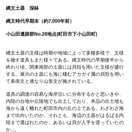
縄文土器 深鉢
縄文時代早期末（約7,000年前）
小山田遺跡群No.28地点(町田市下小山田町)
縄文土器の文様は時期や地域によって多種多様で、文様
を施す道具もまた様々である。縄文時代の早期後半から
終わり頃、関東南部の土器には貝殻を用いた文様が盛行
する。展示の土器にも海に棲むアカガイ属の貝殻を用い
て条痕文と連なり山形文が施されている。
道具の調達の容易な海岸沿いに分布するかと思いきや、
内陸の台地や丘陵地でも出土しており、本品の出土地も
海から遠く離れた町田市内の丘の上である。わざわざ海
まで出向いたのか。それとも、海辺の土器がはるばる内
陸まで運ばれたのか、あるいは貝が人手を渡っていたの
か...。