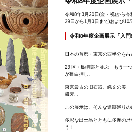
令和8年度企画展示
令和8年3月20日(金・祝)から令
29日から1月3日まで)および10/26
令和8年度企画展示「入門
日本の首都・東京の西半分を占
23 区・島嶼部と並ぶ「もう
が目白押し。
東京最古の旧石器、縄文の美、
盛衰...
この展示は、そんな遺跡巡りの
多彩な出土品とともに多摩の歴
う！