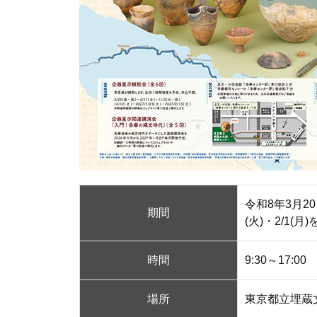
令和8年3月20
期間
(火)・2/1(月
時間
9:30～17:00
場所
東京都立埋蔵