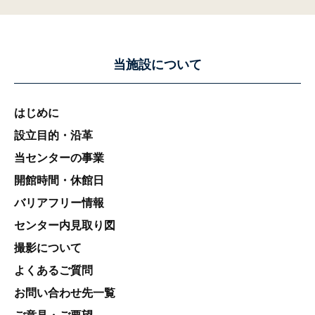
当機構が個人情報を取り扱うに当たって
は、当機構のセキュリティ施策を実施する
ことにより個人情報の漏えい、滅失又はき
損の防止及び是正を行い、厳正な管理のも
当施設について
とで安全に蓄積・保管します。
４ 保有個人データの開示等の手続に
はじめに
ついて
設立目的・沿革
当機構が独自に保有する個人情報の開
当センターの事業
示、訂正及び利用停止の申出は、当機構諸
規程に定める方法によりお受けいたしま
開館時間・休館日
す。
バリアフリー情報
保有個人データの開示の申出の場合は、当
センター内見取り図
機構要綱に定める｢申請書｣を提出していた
だきます。
撮影について
保有個人データの開示を写しの交付の方法
よくあるご質問
により行うときは、当機構規程の定めると
お問い合わせ先一覧
ころにより費用を負担していただきます。