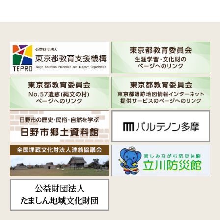
ついて
当機構は、個人情報の取得、利用及び提
供を必要とする場合には、公益財団法人東
京都教育支援機構個人情報の保護に関する
規程実施要綱ほかを遵守し、厳正な管理の
もとで行います。
当機構が個人情報を取得する際は、ご本
人の意思による情報の提供（登録、申込
等）によることを原則とします。
当機構が個人情報を取扱うに当たって
は、その利用目的を明示し、目的外利用を
行わないための措置を講じ、明示した利用
目的を達成するために必要な範囲内でこれ
を行います。
３ 個人情報の漏えい、滅失又はき損
の防止及び是正について