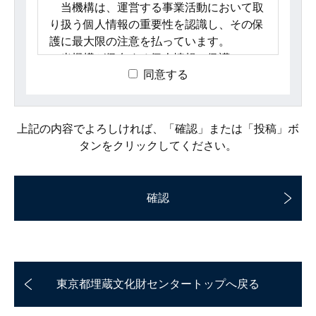
当機構は、運営する事業活動において取
り扱う個人情報の重要性を認識し、その保
護に最大限の注意を払っています。
当機構が保有する個人情報の保護につい
同意する
て次のとおり取り組んでいます。
１ 法令、国が定める指針その他の規
範の遵守について
上記の内容でよろしければ、「確認」または「投稿」ボ
タンをクリックしてください。
当機構は、当機構が保有する個人情報に
関して適用される個人情報の保護に関する
法律（平成１５年法律第５７号。以下「個
人情報保護法」といいます。）、及びその
他の個人情報の取扱いに関する法令、国が
定める指針その他の規範を遵守し、個人情
報の保護に関する規程（以下「当機構規
程」といいます。）を定め、個人情報の適
切な管理に努めています。
東京都埋蔵文化財センタートップへ戻る
２ 個人情報の取得、利用及び提供に