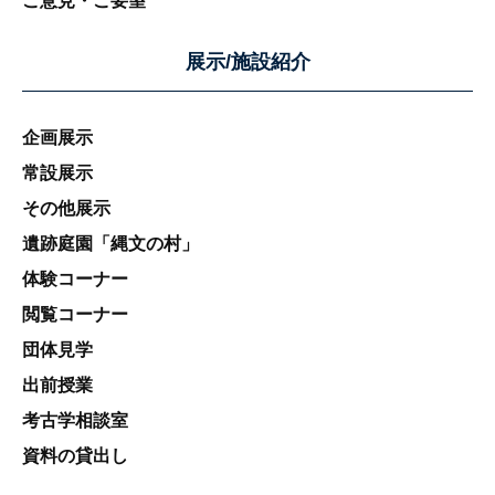
ご意見・ご要望
５ 個人情報ご相談窓口について
当機構の個人情報の取扱いに関して苦情
展示/施設紹介
およびご相談は、下記お客様相談窓口まで
郵送またはお電話のいずれかの方法にてお
申し出ください。
企画展示
常設展示
東京都埋蔵文化財センター所長
〒206-0033 東京都多摩市落合一丁目14
その他展示
番2
遺跡庭園「縄文の村」
東京都埋蔵文化財センター 経営企画担当
体験コーナー
042-373-5296
受付時間：月曜～金曜日までの午前9時～
閲覧コーナー
午後5時まで
団体見学
ただし、祝祭日・年末年始の休業日を除く
出前授業
制定日 令和5年7月1日
考古学相談室
資料の貸出し